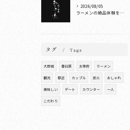
2026/08/05
ラーメンの絶品体験を太宰府駅から天満宮参道で堪能する方法
タグ
Tags
大野城
春日原
太宰府
ラーメン
観光
駅近
カップル
炭火
おしゃれ
美味しい
デート
カウンター
一人
こだわり