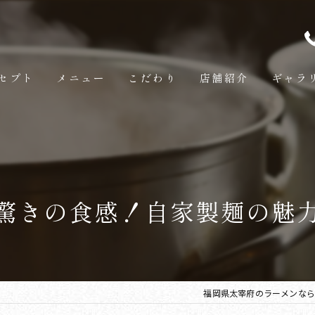
セプト
メニュー
こだわり
店舗紹介
ギャラ
驚きの食感！自家製麺の魅
福岡県太宰府のラーメンなら