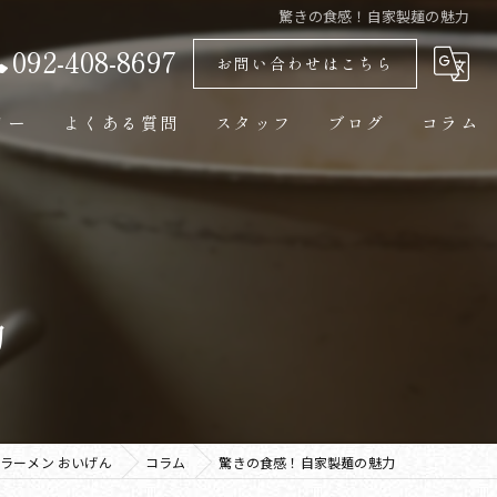
驚きの食感！自家製麺の魅力
092-408-8697
お問い合わせはこちら
リー
よくある質問
スタッフ
ブログ
コラム
力
ラーメン おいげん
コラム
驚きの食感！自家製麺の魅力