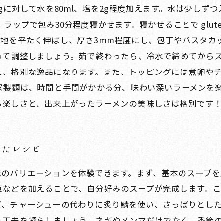
gに対して水を80ml、塩を2g程度加えます。水は少し
ラップで包み30分程度寝かせます。寝かせることで glut
地を平たく伸ばし、厚さ3mm程度にし、包丁やパスタカ
って調整しましょう。茹で終わったら、冷水で締めてから
れ、格別な逸品になります。また、トッピングには煮卵や
家製麺は、時間と手間がかかる分、味わい深いラーメンを
る楽しさと、出来上がったラーメンの美味しさは格別です
したレシピ
味のバリエーションを体験できます。まず、基本のスープを
塩などを加えることで、自分好みのスープが完成します。
、チャーシューの代わりに炙り鯖を使い、さっぱりとした
も工夫を凝らしましょう。ネギやメンマだけでなく、季節