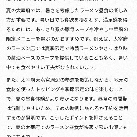
夏の太宰府で人気のラーメンランキング徹
夏の太宰府では、暑さを考慮したラーメン昼食の楽しみ
底解説
方が重要です。暑い日でも食欲を損なわず、満足感を得
太宰府の暑い日に合うラーメンの特徴と魅
るためには、あっさり系の豚骨スープや冷やし中華風の
力
限定メニューを選ぶのがおすすめです。例えば、太宰府
のラーメン店では夏季限定で冷製ラーメンやさっぱり味
太宰府天満宮周辺で夏に食べたいラーメン
の醤油ベースのスープを提供していることも多く、暑い
案内
中でも食べやすい工夫がなされています。
夏の太宰府で安いラーメン店を探すポイン
ト
また、太宰府天満宮周辺の参道を散策しながら、地元の
食材を使ったトッピングや季節限定の味を楽しむこと
太宰府ラーメン有名店の夏限定メニュー紹
で、夏の昼食体験がより豊かになります。昼食の時間帯
介
は混雑しやすいため、早めの時間に訪れるか予約を活用
太宰府の夏限定ラーメンを楽しむコツ
するのが賢明です。こうしたポイントを押さえること
夏限定の太宰府ラーメンを見極めるポイン
で、夏の太宰府でのラーメン昼食が快適で思い出深いも
ト
のになるでしょう。