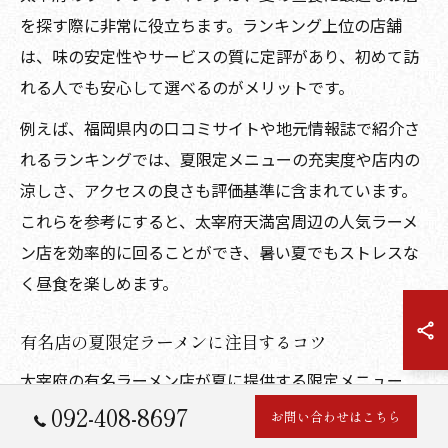
を探す際に非常に役立ちます。ランキング上位の店舗
は、味の安定性やサービスの質に定評があり、初めて訪
れる人でも安心して選べるのがメリットです。
例えば、福岡県内の口コミサイトや地元情報誌で紹介さ
れるランキングでは、夏限定メニューの充実度や店内の
涼しさ、アクセスの良さも評価基準に含まれています。
これらを参考にすると、太宰府天満宮周辺の人気ラーメ
ン店を効率的に回ることができ、暑い夏でもストレスな
く昼食を楽しめます。
有名店の夏限定ラーメンに注目するコツ
太宰府の有名ラーメン店が夏に提供する限定メニュー
092-408-8697
は、季節感を活かした味わいと見た目の工夫が魅力で
お問い合わせはこちら
す。注目するポイントは、使用する食材の新鮮さや、冷