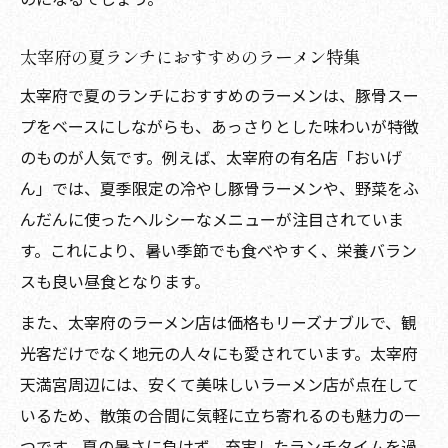
太宰府で味わう夏の限定ラーメンの楽しみ
方
太宰府の夏ランチにおすすめのラーメン特集
太宰府ラーメンランキングから限定品を選
太宰府で夏のランチにおすすめのラーメンは、豚骨スー
ぶコツ
プをベースにしながらも、あっさりとした味わいが特徴
夏の太宰府でしか食べられないラーメン体
のものが人気です。例えば、太宰府の有名店「おいげ
験談
ん」では、夏季限定の冷やし豚骨ラーメンや、野菜をふ
有名店の夏限定太宰府ラーメンを堪能する
んだんに使ったヘルシーなメニューが注目されていま
方法
す。これにより、暑い季節でも食べやすく、栄養バラン
観光と合わせて味わう夏の太宰府ラーメン体験
スも良い昼食となります。
太宰府観光と夏ラーメンを両立する過ごし
また、太宰府のラーメン店は価格もリーズナブルで、観
方
光客だけでなく地元の人々にも愛されています。太宰府
夏の太宰府ラーメンで歴史散策がもっと楽
天満宮周辺には、安くて美味しいラーメン店が点在して
しく
いるため、散策の合間に気軽に立ち寄れるのも魅力の一
太宰府天満宮参拝とラーメンランチの楽し
つです。夏の暑さに負けず、充実したランチタイムを過