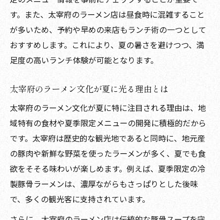
とは
す。また、太宰府のラーメン店は昼食時に混雑すること
太宰府で安い夏ラーメンをお得に味わう方
が多いため、予約や早めの来店もランチ術の一つとして
法
おすすめします。これにより、夏の暑さを避けつつ、満
太宰府で夏に人気のラーメンを選ぶ秘訣
足度の高いランチ体験が可能となります。
太宰府夏ラーメンの選び方と人気の理由
ラーメンランキングを活用した夏の太宰府
太宰府のラーメン文化が夏に光る理由とは
店探し
太宰府のラーメン文化が夏に特に注目される理由は、地
有名店の夏限定ラーメンに注目するコツ
域特有の食材や夏季限定メニューの開発に積極的だから
暑い日にぴったりな太宰府ラーメンの探し
です。太宰府は歴史的な観光地であると同時に、地元産
方
の豚肉や新鮮な野菜を使ったラーメンが多く、夏でも食
欲をそそる味わいが楽しめます。例えば、夏季限定の冷
太宰府のラーメン安い店で夏を楽しむポイ
製豚骨ラーメンは、濃厚ながらもさっぱりとした後味
ント
で、多くの観光客に支持されています。
さらに、太宰府のラーメン店は伝統的な豚骨スープを守