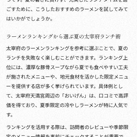
み方
ごすために、こうしたおすすめのラーメンを試してみて
はいかがでしょうか。
観光客に人気の太宰府夏ラーメン体験談ま
とめ
ラーメンランキングから選ぶ夏の太宰府ランチ術
太宰府のラーメン有名店巡りで夏を満喫す
太宰府のラーメンランキングを参考に選ぶことで、夏の
る方法
ランチを失敗なく楽しむことができます。ランキング上
夏向きの一杯が見つかる太宰府ラーメンガイド
位には、濃厚な豚骨スープながら夏でも食べやすい工夫
太宰府で夏向きラーメンを選ぶポイント徹
が施されたメニューや、地元食材を活かした限定メニュ
底解説
ーを提供する店が多く挙げられています。具体例とし
さっぱり系から濃厚系まで夏の太宰府ラー
て、太宰府天満宮周辺の「おいげん」は、口コミで高評
メン特集
価を得ており、夏季限定の冷やしラーメンが特に人気で
太宰府ラーメンランキングで夏に食べたい
す。
店選び
ランキングを活用する際は、訪問者のレビューや季節限
夏の暑さに負けない太宰府ラーメンの魅力
定のメニュー情報を事前にチェックすることが重要で