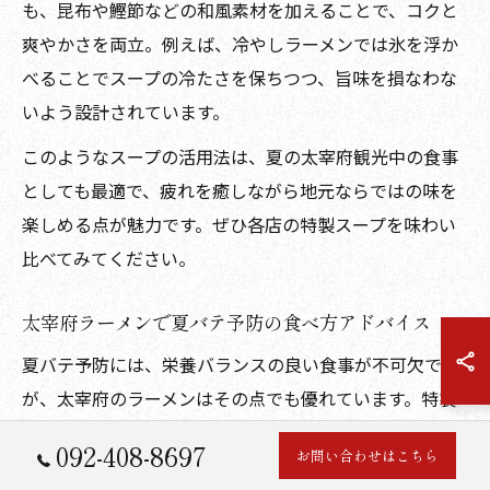
も、昆布や鰹節などの和風素材を加えることで、コクと
爽やかさを両立。例えば、冷やしラーメンでは氷を浮か
べることでスープの冷たさを保ちつつ、旨味を損なわな
いよう設計されています。
このようなスープの活用法は、夏の太宰府観光中の食事
としても最適で、疲れを癒しながら地元ならではの味を
楽しめる点が魅力です。ぜひ各店の特製スープを味わい
比べてみてください。
太宰府ラーメンで夏バテ予防の食べ方アドバイス
夏バテ予防には、栄養バランスの良い食事が不可欠です
が、太宰府のラーメンはその点でも優れています。特製
スープには旨味成分が豊富に含まれ、消化にも良いた
092-408-8697
お問い合わせはこちら
め、夏の疲れた体に負担をかけずにエネルギー補給が可