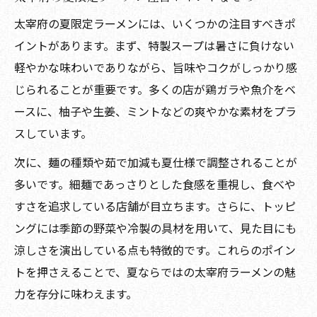
介
太宰府の夏限定ラーメンには、いくつかの注目すべきポ
太宰府ラーメンで夏を快適に過ごすコツと
イントがあります。まず、特製スープは暑さに負けない
は
軽やかな味わいでありながら、旨味やコクがしっかり感
じられることが重要です。多くの店が鶏ガラや魚介をベ
ースに、柚子や生姜、ミントなどの爽やかな素材をプラ
スしています。
次に、麺の種類や茹で加減も夏仕様で調整されることが
多いです。細麺であっさりとした食感を重視し、食べや
すさを追求している店舗が目立ちます。さらに、トッピ
ングには季節の野菜や冷製の具材を用いて、見た目にも
涼しさを演出している点も特徴的です。これらのポイン
トを押さえることで、夏ならではの太宰府ラーメンの魅
力を存分に味わえます。