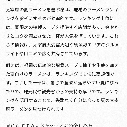
太宰府天満宮周辺ラーメン選択のポイント
太宰府の夏ラーメンを選ぶ際は、地域のラーメンランキ
解説
ングを参考にするのが効率的です。ランキング上位に
夏限定の太宰府ラーメンを満喫する秘訣
は、夏限定の特製スープを提供する店舗が多く、爽やか
太宰府夏ラーメンの限定メニュー徹底紹介
さとコクを両立させた一杯が人気を博しています。これ
らの情報は、太宰府天満宮周辺や筑紫野エリアのグルメ
夏ならではの太宰府ラーメン食べ方の工夫
サイトや口コミで広く共有されています。
太宰府夏ラーメン人気の理由と選び方のヒ
ント
例えば、福岡の伝統的な豚骨スープに柚子や生姜を加え
た夏向けのラーメンは、ランキングでも常に高評価で
太宰府でしか味わえない夏の特製スープ体
す。こうした一杯は、暑さで食欲が落ちやすい夏にぴっ
験
たりで、地元民や観光客からの支持も厚いです。ランキ
太宰府ラーメン夏限定サービスの活用術
ングを活用することで、失敗なく自分に合った夏の太宰
太宰府で楽しむ個性派ラーメンの魅力解説
府ラーメンを見つけられます。
太宰府ラーメン個性派メニューの夏の魅力
夏に注目の太宰府ラーメン独自スープ紹介
夏におすすめ太宰府ラーメンの楽しみ方