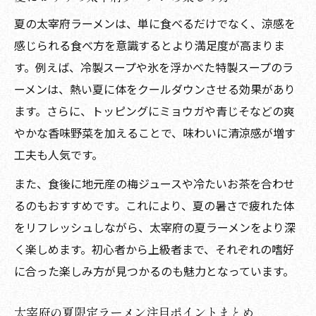
太宰府で話題の個性派ラーメン食べ比べ体
夏の太宰府ラーメンは、単に食べるだけでなく、涼感を
験
感じられる食べ方を意識するとより満足度が高まりま
太宰府ラーメン夏のおすすめ味変アプロー
す。例えば、冷製スープや氷を浮かべた特製スープのラ
チ
ーメンは、熱い夏に体をクールダウンさせる効果があり
夏限定の太宰府ラーメン新感覚メニュー探
ます。さらに、トッピングにミョウガや青じそなどの爽
訪
やかな香味野菜を加えることで、味わいに清涼感が増す
特製スープで夏を乗り切る太宰府おすすめ法
工夫も人気です。
夏にぴったり太宰府ラーメン特製スープ活
また、食後に地元産の梅ジュースや冷たいお茶を合わせ
用法
るのもおすすめです。これにより、夏の暑さで疲れた体
太宰府ラーメンで夏バテ予防の食べ方アド
をリフレッシュしながら、太宰府の夏ラーメンをより深
バイス
く楽しめます。初心者から上級者まで、それぞれの嗜好
太宰府の特製スープが夏に効く理由を解説
に合った楽しみ方が見つかるのも魅力となっています。
夏におすすめ太宰府ラーメンの味わい方紹
太宰府の夏限定ラーメン注目ポイントまとめ