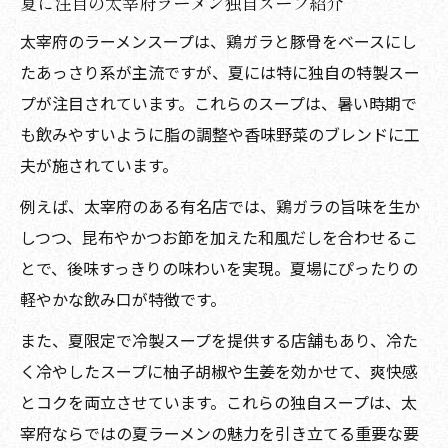
夏に注目の太宰府ラーメン独自スープ紹介
太宰府のラーメンスープは、鶏ガラと豚骨をベースにし
たあっさり系が主流ですが、夏には特に独自の特製スー
プが注目されています。これらのスープは、暑い時期で
も飲みやすいように脂の調整や香味野菜のブレンドに工
夫が施されています。
例えば、太宰府のある有名店では、鶏ガラの旨味を生か
しつつ、昆布やかつお節を加えた和風だしを合わせるこ
とで、後味すっきりの味わいを実現。夏場にぴったりの
軽やかな飲み口が特徴です。
また、夏限定で冷製スープを提供する店舗もあり、冷た
く冷やしたスープに柚子胡椒や生姜を効かせて、爽快感
とコクを両立させています。これらの独自スープは、太
宰府ならではの夏ラーメンの魅力を引き立てる重要な要