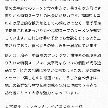
夏ならではの太宰府ラーメン新定番解説
夏の太宰府でのラーメン食べ歩きは、暑さを吹き飛ばす
爽やかな特製スープとの出会いが魅力です。福岡県太宰
太宰府の有名ラーメンスープ比較ポイント
府市は歴史的な観光地としての顔だけでなく、夏季限定
太宰府ラーメン特製スープの夏限定アレン
で提供されるあっさり系や冷製スープのラーメンが充実
ジ
しています。これらは暑い季節でも食欲をそそるよう工
太宰府の人気スープと夏の相性徹底検証
夫されており、食べ歩きの楽しみを一層深めています。
暑い季節に嬉しい太宰府ラーメン選び方ガイド
例えば、冷やし中華風のアレンジや、柑橘系の風味を取
夏の太宰府ラーメン選び方と失敗しないコ
り入れた特製スープは、太宰府ならではの個性が光る逸
ツ
品です。観光の合間に軽やかに味わえるため、夏の散策
太宰府ラーメン安い店と人気店の特徴比較
とセットで楽しむのに最適です。こうした食べ歩きは、
太宰府で暑い時期におすすめラーメンの選
地元の新鮮な食材や伝統の味を気軽に体験できる点で、
び方
訪問者にとって大きな魅力となっています。
夏に最適な太宰府ラーメンランキング活用
法
太宰府ラーメンランキングで選ぶ夏の一杯