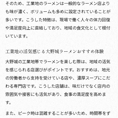
そのため、工業地のラーメンは一般的なラーメン店より
違い
も味が濃く、ボリュームも多めに設定されていることが
濃厚さで差が出る大野城と他地域ラーメン
多いです。こうした特徴は、現場で働く人々の体力回復
比較
や満足度向上に直結しており、地域の食文化として根付
工業地が育む大野城ラーメン独自の美味し
いています。
さ
満足感が高まる大野城濃厚系ラーメンの選び方
工業地の活気感じる大野城ラーメンおすすめ体験
大野城ラーメン工業地で満足できる選び方
大野城の工業地帯でラーメンを楽しむ際は、地域の活気
のコツ
を感じられる店選びがポイントです。おすすめは、地元
濃厚ラーメン選びは大野城工業地で決まる
の労働者から支持を受けている店や、濃厚スープにこだ
理由
わる専門店です。こうした店舗は、味だけでなく店内の
雰囲気や接客にも活気があり、食事の満足度を高めま
大野城工業地のラーメンで失敗しない選び
す。
方
満足度重視の大野城ラーメン工業地ガイド
また、ピーク時は混雑することが多いため、時間帯をず