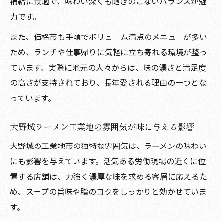
補給に最適で、味わい深くも飽きのこないバランスが魅
濃厚好きに人気の大野城ラーメン工業地エ
力です。
リア
また、価格帯も手頃でボリューム満点のメニューが多い
大野城ラーメン工業地で味わう濃厚系の選
ため、ランチや仕事帰りに気軽に立ち寄れる環境が整っ
び方
ています。実際に地元の人々からは、味の濃さと満足度
工業地で探す大野城ラーメン濃厚ガイドの
の高さが支持されており、長年愛される理由の一つとな
決定版
っています。
大野城ラーメン工業地で楽しむ濃厚体験の
コツ
大野城ラーメン工業地の雰囲気が味に与える影響
他エリアと比べた大野城ラーメンの特徴とは
大野城の工業地帯の独特な雰囲気は、ラーメンの味わい
大野城ラーメン工業地ならではの違いと特
にも影響を与えています。活気ある労働現場の近くに位
徴
置する店舗は、力強く濃厚な味を求める客層に応えるた
他エリア比較で分かる大野城ラーメンの強
め、スープの旨味や脂のコクをしっかりと効かせていま
み
す。
大野城工業地ラーメンと近隣エリアの味の