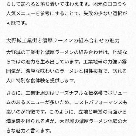
らして訪れると落ち着いて味わえます。地元の口コミや
口コミで選ぶ大野城工業地ラーメンの極意
人気メニューを参考にすることで、失敗の少ない選択が
この街で味わう工業と調和したラーメン時間
可能です。
大野城ラーメン工業の街ならではの至福の
時間
大野城工業街と濃厚ラーメンの組み合わせの魅力
工業地と共鳴する大野城ラーメンの楽しみ
大野城の工業街と濃厚ラーメンの組み合わせは、地域な
方
らではの魅力を生み出しています。工業地帯の力強い雰
大野城工業地で体験する濃厚ラーメンの余
囲気が、濃厚な味わいのラーメンと相性抜群で、訪れる
韻
人に特別な食体験を提供します。
工業地の空気と大野城ラーメンの奥深さを
さらに、工業街周辺はリーズナブルな価格帯でボリュー
堪能
ムのあるメニューが多いため、コストパフォーマンスも
大野城ラーメン工業地で過ごす特別なひと
高いのが特徴です。このように、立地と味覚の両面から
とき
満足感を得られる点が、大野城の濃厚ラーメン体験の大
きな魅力と言えます。