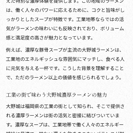
えた特別な濃厚体験を提供します。この地域のラーメン
工業地と大野城ラーメンの深い味わいの秘
は、働く人々のパワーに応えるために、コクと旨味がし
密
っかりとしたスープが特徴です。工業地帯ならではの活
大野城ラーメン工業のまちで感じる濃厚な
気がラーメンの味わいにも反映されており、ボリューム
味
感と満足度の高さが魅力となっています。
大野城工業地とラーメンが生む独自の味わ
例えば、濃厚な豚骨スープが主流の大野城ラーメンは、
い
工業地のエネルギッシュな雰囲気にマッチし、食べる人
濃厚スープが際立つ大野城工業地ラーメン
に元気を与える一杯です。こうした背景を理解すること
の魅力
で、ただのラーメン以上の価値を感じられるでしょう。
工業地の雰囲気が香る大野城ラーメンの特
工業の街で味わう大野城濃厚ラーメンの魅力
徴
大野城は福岡県の工業の街として知られ、そこで提供さ
濃厚ラーメン好き必見の大野城エリアガイド
れる濃厚ラーメンは街の活気と密接に結びついていま
大野城ラーメン工業地のおすすめ濃厚店を
す。濃厚なスープは、工業地帯で働く人々のエネルギー
紹介