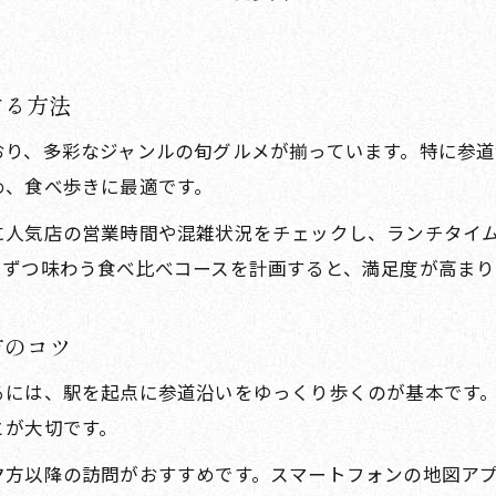
駅前発・地元グルメと話題スポットの巡り方
参道沿い飲食店で味わう新感覚グルメ体験
話題のスポットで地元食材を楽しむコツ
する方法
駅前スポット巡りと参道グルメの素敵な関係
おり、多彩なジャンルの旬グルメが揃っています。特に参
飲食店と名所を同時に楽しむ散策術紹介
め、食べ歩きに最適です。
歴史と現代が交わる参道の魅力を体感
に人気店の営業時間や混雑状況をチェックし、ランチタイ
参道で感じる伝統と現代トレンドの融合体験
しずつ味わう食べ比べコースを計画すると、満足度が高まり
駅前参道で味わう歴史とグルメの新発見
飲食店やスポットに見る太宰府の進化
方のコツ
参道の歴史的風情と最新スポットの楽しみ方
るには、駅を起点に参道沿いをゆっくり歩くのが基本です
駅前から歩く歴史と現代の融合コース案内
とが大切です。
駅前エリアで発見する穴場と食の楽しみ方
方以降の訪問がおすすめです。スマートフォンの地図アプ