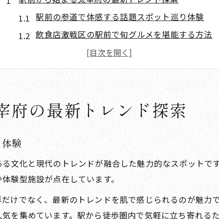
駅前の参道で体感する話題スポット巡り体験
飲食店激戦区の駅前で旬グルメを堪能する方法
太宰府駅前でトレンドを押さえる歩き方のコツ
参道沿いの最新飲食店を見逃さない攻略術
駅前トレンドスポットで人気の理由を紐解く
宰府の最新トレンド探索
参道の飲食店で味わう太宰府の四季
四季折々の参道グルメを堪能する飲食店選び
駅前参道で季節限定メニューを楽しむ方法
り体験
飲食店で味わう太宰府の春夏秋冬の魅力
ある文化と現代のトレンドが融合した魅力的なスポットで
参道の飲食店巡りで発見する旬の味覚特集
や体験型施設が点在しています。
駅前から始める季節のグルメ食べ歩き体験
拝だけでなく、最新のトレンドを肌で感じられるのが魅力
話題のスポットを巡り地元のグルメに触れる
人気を集めています。駅から徒歩圏内で気軽に立ち寄れる