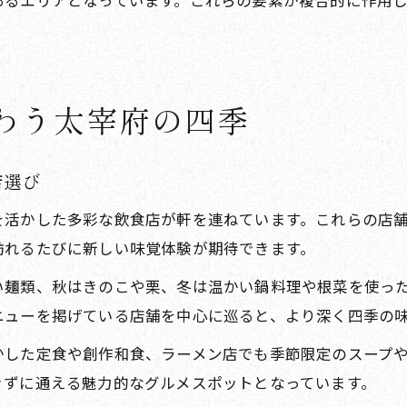
あるエリアとなっています。これらの要素が複合的に作用
わう太宰府の四季
店選び
を活かした多彩な飲食店が軒を連ねています。これらの店
訪れるたびに新しい味覚体験が期待できます。
い麺類、秋はきのこや栗、冬は温かい鍋料理や根菜を使っ
ニューを掲げている店舗を中心に巡ると、より深く四季の
かした定食や創作和食、ラーメン店でも季節限定のスープ
きずに通える魅力的なグルメスポットとなっています。