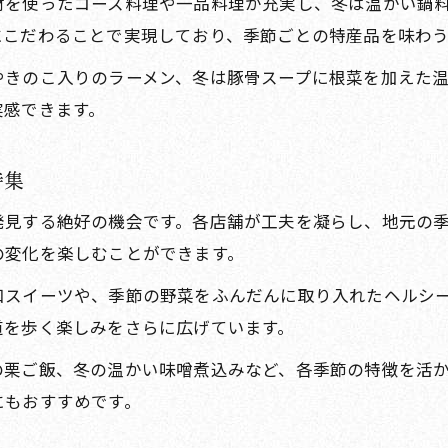
材を使ったコース料理や一品料理が充実し、冬は温かい鍋
にこだわることで実現しており、季節ごとの特産品を味わう
やきのこ入りのラーメン、冬は豚骨スープに根菜を加えた
実感できます。
特集
発見する絶好の機会です。各店舗が工夫を凝らし、地元の
の変化を楽しむことができます。
和スイーツや、季節の野菜をふんだんに取り入れたヘルシ
道を歩く楽しみをさらに広げています。
の栗ご飯、冬の温かい味噌煮込みなど、各季節の特徴を活
にもおすすめです。