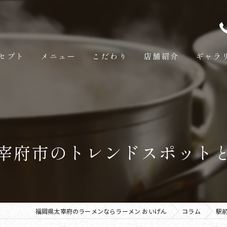
セプト
メニュー
こだわり
店舗紹介
ギャラ
宰府市のトレンドスポット
福岡県太宰府のラーメンならラーメン おいげん
コラム
駅