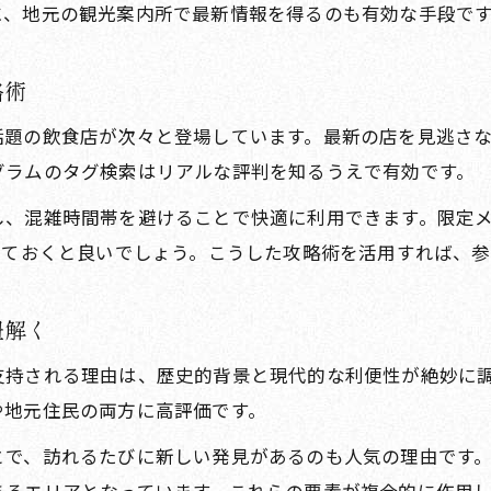
駅前で見つける参道飲食店の穴場グルメ特集
に、地元の観光案内所で最新情報を得るのも有効な手段で
駅前エリアで楽しむ隠れた名店の歩き方
参道から少し歩いて出会う飲食店の魅力
略術
穴場スポットで味わう駅前限定グルメの魅力
題の飲食店が次々と登場しています。最新の店を見逃さな
駅前散策で発見する食とスポットの意外性
グラムのタグ検索はリアルな評判を知るうえで有効です。
太宰府観光を満喫するモデルコース案内
し、混雑時間帯を避けることで快適に利用できます。限定
駅前から始まる参道観光モデルコース紹介
しておくと良いでしょう。こうした攻略術を活用すれば、
飲食店巡りを取り入れた充実の観光コース
参道の名所とグルメが楽しめるモデルコース
紐解く
駅前発の一日観光モデルコースの歩き方
支持される理由は、歴史的背景と現代的な利便性が絶妙に
参道飲食店も満喫できる観光ルート提案
や地元住民の両方に高評価です。
で、訪れるたびに新しい発見があるのも人気の理由です。