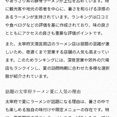
やあっさり系の豚骨ラーメンが上位を占めています。特
太宰府で夏に選ぶ博多ラーメンの特徴
に観光客や地元の若者を中心に、暑さを和らげる涼感の
夏に合う太宰府で注目のラーメン選び方
あるラーメンが支持されています。ランキングは口コミ
夏の太宰府ラーメン選び方と注目ポイント
や食べログなどの評価を基に作成されており、味の良さ
太宰府ラーメンランキングを夏に活用する
とともにアクセスの良さも重要な評価ポイントです。
夏にぴったりな太宰府ラーメンの見つけ方
また、太宰府天満宮周辺のラーメン店は昼間の混雑が激
太宰府ラーメン夏の人気メニュー徹底比較
しいため、夜遅くまで営業する店舗の人気も高まってい
太宰府で夏を楽しむラーメン選びのコツ
ます。このためランキングには、深夜営業や郊外の穴場
店もランクインし、夏の訪問時期に合わせた多様な選択
暑い季節にぴったり太宰府ラーメン完全案内
肢が紹介されています。
太宰府ラーメン夏の楽しみ方完全ガイド
夏の太宰府ラーメン有名店巡りポイント
話題の太宰府ラーメン夏に人気の理由
太宰府ラーメン食べログ夏の活用術とは
太宰府で夏にラーメンが話題になる理由は、暑さの中で
太宰府ラーメン夏の人気傾向を探る
も楽しめる独自の味付けや限定メニューの存在です。特
太宰府夏ラーメン全エリア徹底解説