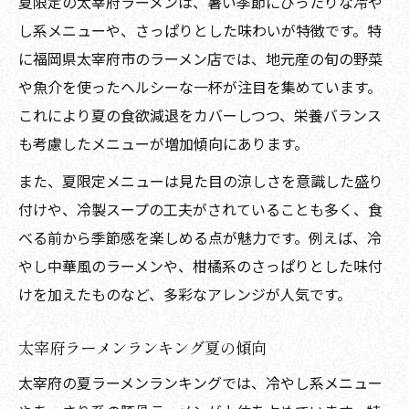
夏限定の太宰府ラーメンは、暑い季節にぴったりな冷や
太宰府で味わう夏限定冷やしラーメン特集
し系メニューや、さっぱりとした味わいが特徴です。特
太宰府ラーメン夏の人気店めぐり記録
に福岡県太宰府市のラーメン店では、地元産の旬の野菜
話題沸騰の太宰府ラーメン夏限定をチェック
や魚介を使ったヘルシーな一杯が注目を集めています。
太宰府ラーメン夏限定メニューの選び方
これにより夏の食欲減退をカバーしつつ、栄養バランス
太宰府で話題の夏季限定ラーメン特集
も考慮したメニューが増加傾向にあります。
夏の太宰府ラーメン有名店を徹底解説
また、夏限定メニューは見た目の涼しさを意識した盛り
太宰府ラーメン夏の注目ポイントまとめ
付けや、冷製スープの工夫がされていることも多く、食
夏に訪れたい太宰府ラーメンの人気店紹介
べる前から季節感を楽しめる点が魅力です。例えば、冷
博多風味も楽しめる太宰府夏ラーメンの魅力
やし中華風のラーメンや、柑橘系のさっぱりとした味付
けを加えたものなど、多彩なアレンジが人気です。
太宰府ラーメンで味わう夏の博多風スープ
夏の太宰府ラーメンで人気の豚骨アレンジ
太宰府ラーメンランキング夏の傾向
福岡らしい太宰府夏ラーメンの楽しみ方
太宰府の夏ラーメンランキングでは、冷やし系メニュー
太宰府夏ラーメンと博多風味の絶妙な融合