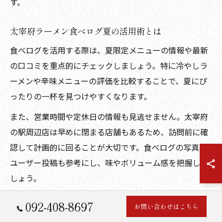
す。
太宰府ラーメン食べログ夏の活用術とは
食べログを活用する際は、夏限定メニューの情報や最新
の口コミを重点的にチェックしましょう。特に冷やしラ
ーメンや辛味メニューの評価を比較することで、夏にぴ
ったりの一杯を見つけやすくなります。
また、営業時間や定休日の情報も見逃せません。太宰府
の駅周辺店は早めに閉まる店舗もあるため、訪問前に確
認して計画的に回ることが大切です。食べログの写真や
ユーザー投稿も参考にし、味やボリューム感を把握しま
しょう。
092-408-8697
太宰府ラーメン夏の人気傾向を探る
お問い合わせはこちら