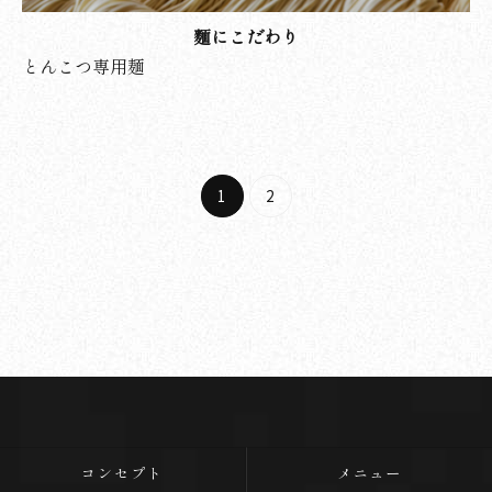
麵にこだわり
とんこつ専用麺
1
2
コンセプト
メニュー