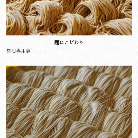
麵にこだわり
醤油専用麺